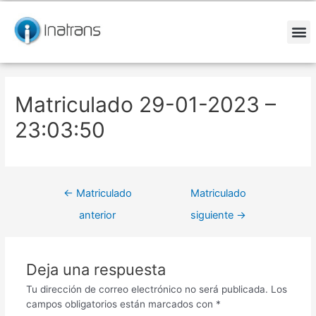
Ir
Navegación
al
de
contenido
entradas
M
Matriculado 29-01-2023 –
23:03:50
←
Matriculado
Matriculado
anterior
siguiente
→
Deja una respuesta
Tu dirección de correo electrónico no será publicada.
Los
campos obligatorios están marcados con
*