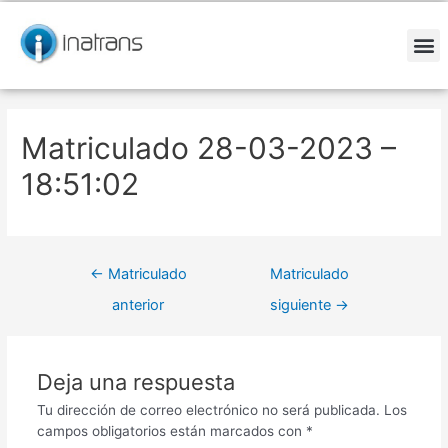
Ir
Navegación
al
de
contenido
entradas
M
Matriculado 28-03-2023 –
18:51:02
←
Matriculado
Matriculado
anterior
siguiente
→
Deja una respuesta
Tu dirección de correo electrónico no será publicada.
Los
campos obligatorios están marcados con
*