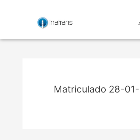
Ir
Navegación
al
de
contenido
entradas
Matriculado 28-01-