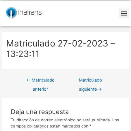
Ir
Navegación
al
de
contenido
entradas
M
Matriculado 27-02-2023 –
13:23:11
←
Matriculado
Matriculado
anterior
siguiente
→
Deja una respuesta
Tu dirección de correo electrónico no será publicada.
Los
campos obligatorios están marcados con
*