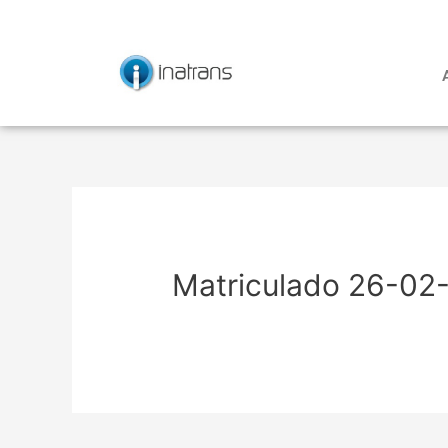
Ir
Navegación
al
de
contenido
entradas
Matriculado 26-02-