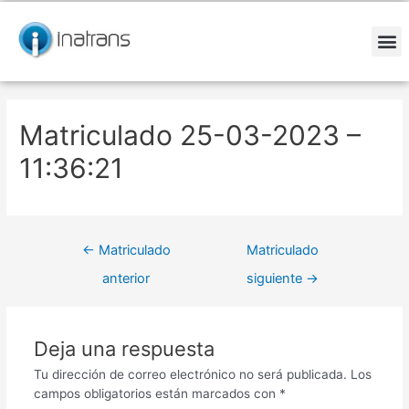
Ir
Navegación
al
de
contenido
entradas
M
Matriculado 25-03-2023 –
11:36:21
←
Matriculado
Matriculado
anterior
siguiente
→
Deja una respuesta
Tu dirección de correo electrónico no será publicada.
Los
campos obligatorios están marcados con
*