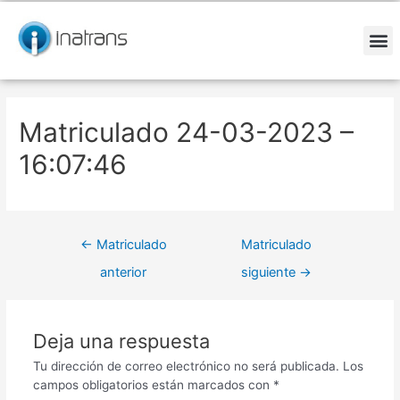
Ir
Navegación
al
de
contenido
entradas
M
Matriculado 24-03-2023 –
16:07:46
←
Matriculado
Matriculado
anterior
siguiente
→
Deja una respuesta
Tu dirección de correo electrónico no será publicada.
Los
campos obligatorios están marcados con
*