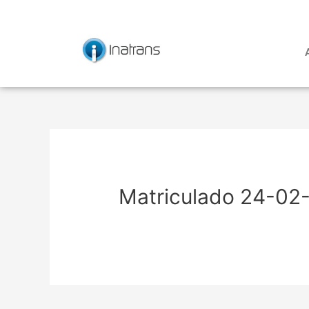
Ir
Navegación
al
de
contenido
entradas
Matriculado 24-02