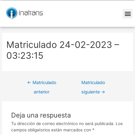
Ir
Navegación
al
de
contenido
entradas
M
Matriculado 24-02-2023 –
03:23:15
←
Matriculado
Matriculado
anterior
siguiente
→
Deja una respuesta
Tu dirección de correo electrónico no será publicada.
Los
campos obligatorios están marcados con
*