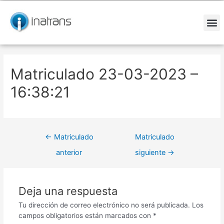
Ir
Navegación
al
de
contenido
entradas
M
Matriculado 23-03-2023 –
16:38:21
←
Matriculado
Matriculado
anterior
siguiente
→
Deja una respuesta
Tu dirección de correo electrónico no será publicada.
Los
campos obligatorios están marcados con
*