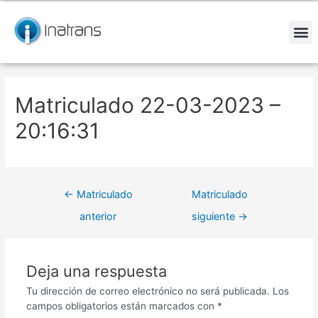
Ir
Navegación
al
de
contenido
entradas
M
Matriculado 22-03-2023 –
20:16:31
←
Matriculado
Matriculado
anterior
siguiente
→
Deja una respuesta
Tu dirección de correo electrónico no será publicada.
Los
campos obligatorios están marcados con
*