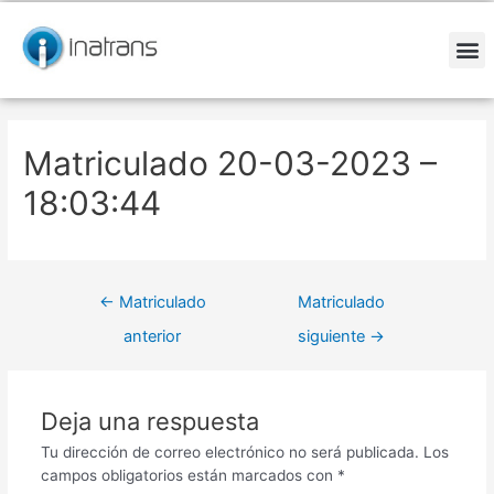
Ir
Navegación
al
de
contenido
entradas
M
Matriculado 20-03-2023 –
18:03:44
←
Matriculado
Matriculado
anterior
siguiente
→
Deja una respuesta
Tu dirección de correo electrónico no será publicada.
Los
campos obligatorios están marcados con
*