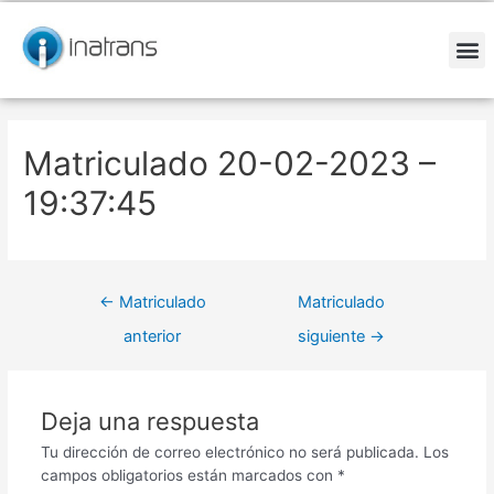
Ir
Navegación
al
de
contenido
entradas
M
Matriculado 20-02-2023 –
19:37:45
←
Matriculado
Matriculado
anterior
siguiente
→
Deja una respuesta
Tu dirección de correo electrónico no será publicada.
Los
campos obligatorios están marcados con
*