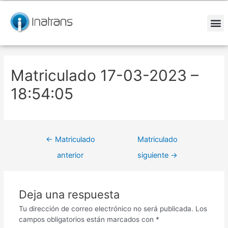
Ir
Navegación
al
de
contenido
entradas
M
Matriculado 17-03-2023 –
18:54:05
←
Matriculado
Matriculado
anterior
siguiente
→
Deja una respuesta
Tu dirección de correo electrónico no será publicada.
Los
campos obligatorios están marcados con
*