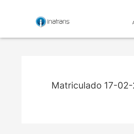
Ir
Navegación
al
de
contenido
entradas
Matriculado 17-02-