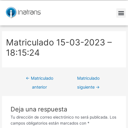
Ir
Navegación
al
de
contenido
entradas
M
Matriculado 15-03-2023 –
18:15:24
←
Matriculado
Matriculado
anterior
siguiente
→
Deja una respuesta
Tu dirección de correo electrónico no será publicada.
Los
campos obligatorios están marcados con
*