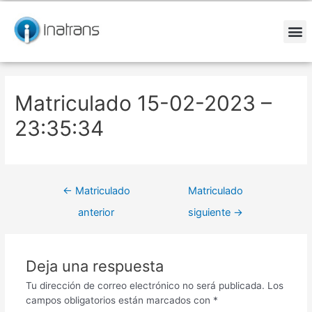
Ir
Navegación
al
de
contenido
entradas
M
Matriculado 15-02-2023 –
23:35:34
←
Matriculado
Matriculado
anterior
siguiente
→
Deja una respuesta
Tu dirección de correo electrónico no será publicada.
Los
campos obligatorios están marcados con
*