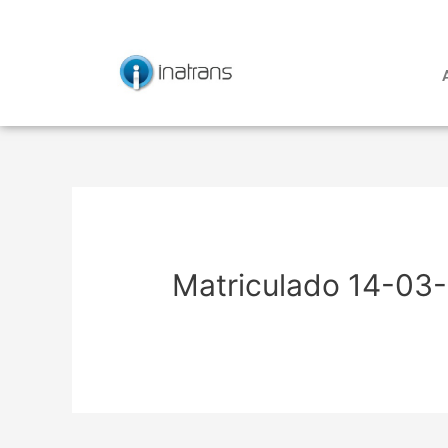
Ir
Navegación
al
de
contenido
entradas
Matriculado 14-03-