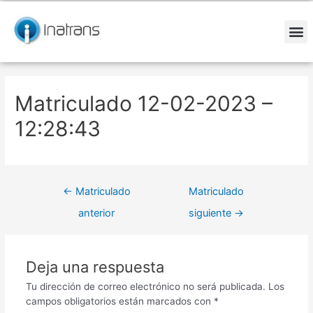
Ir
Navegación
al
de
contenido
entradas
M
Matriculado 12-02-2023 –
12:28:43
←
Matriculado
Matriculado
anterior
siguiente
→
Deja una respuesta
Tu dirección de correo electrónico no será publicada.
Los
campos obligatorios están marcados con
*