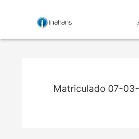
Ir
Navegación
al
de
contenido
entradas
Matriculado 07-03