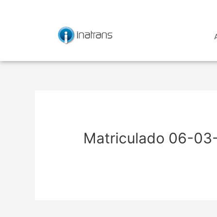
Ir
Navegación
al
de
contenido
entradas
Matriculado 06-03-