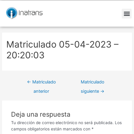
Ir
Navegación
al
de
contenido
entradas
M
Matriculado 05-04-2023 –
20:20:03
←
Matriculado
Matriculado
anterior
siguiente
→
Deja una respuesta
Tu dirección de correo electrónico no será publicada.
Los
campos obligatorios están marcados con
*