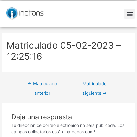
Ir
Navegación
al
de
contenido
entradas
M
Matriculado 05-02-2023 –
12:25:16
←
Matriculado
Matriculado
anterior
siguiente
→
Deja una respuesta
Tu dirección de correo electrónico no será publicada.
Los
campos obligatorios están marcados con
*