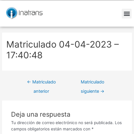
Ir
Navegación
al
de
contenido
entradas
M
Matriculado 04-04-2023 –
17:40:48
←
Matriculado
Matriculado
anterior
siguiente
→
Deja una respuesta
Tu dirección de correo electrónico no será publicada.
Los
campos obligatorios están marcados con
*