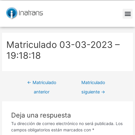
Ir
Navegación
al
de
contenido
entradas
M
Matriculado 03-03-2023 –
19:18:18
←
Matriculado
Matriculado
anterior
siguiente
→
Deja una respuesta
Tu dirección de correo electrónico no será publicada.
Los
campos obligatorios están marcados con
*