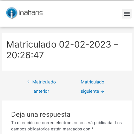
Ir
Navegación
al
de
contenido
entradas
M
Matriculado 02-02-2023 –
20:26:47
←
Matriculado
Matriculado
anterior
siguiente
→
Deja una respuesta
Tu dirección de correo electrónico no será publicada.
Los
campos obligatorios están marcados con
*