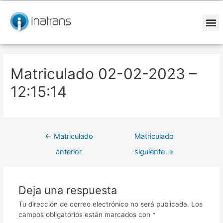
Ir
Navegación
al
de
contenido
entradas
M
Matriculado 02-02-2023 –
12:15:14
←
Matriculado
Matriculado
anterior
siguiente
→
Deja una respuesta
Tu dirección de correo electrónico no será publicada.
Los
campos obligatorios están marcados con
*