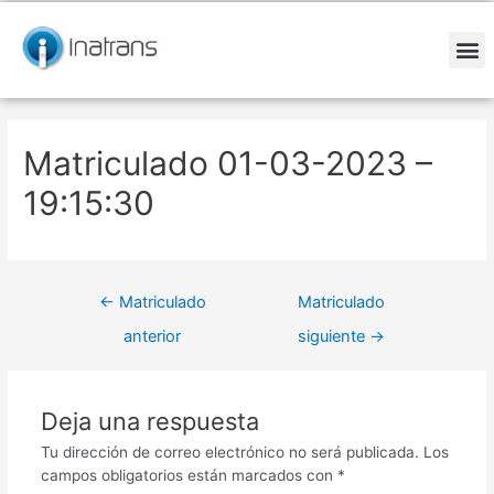
Ir
Navegación
al
de
contenido
entradas
M
Matriculado 01-03-2023 –
19:15:30
←
Matriculado
Matriculado
anterior
siguiente
→
Deja una respuesta
Tu dirección de correo electrónico no será publicada.
Los
campos obligatorios están marcados con
*