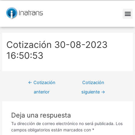
Ir
Navegación
al
de
contenido
entradas
M
Cotización 30-08-2023
16:50:53
←
Cotización
Cotización
anterior
siguiente
→
Deja una respuesta
Tu dirección de correo electrónico no será publicada.
Los
campos obligatorios están marcados con
*