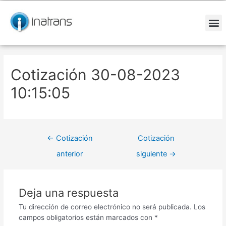
Ir
Navegación
al
de
contenido
entradas
M
Cotización 30-08-2023
10:15:05
←
Cotización
Cotización
anterior
siguiente
→
Deja una respuesta
Tu dirección de correo electrónico no será publicada.
Los
campos obligatorios están marcados con
*