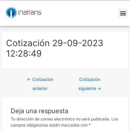
Ir
Navegación
al
de
contenido
entradas
M
Cotización 29-09-2023
12:28:49
←
Cotización
Cotización
anterior
siguiente
→
Deja una respuesta
Tu dirección de correo electrónico no será publicada.
Los
campos obligatorios están marcados con
*