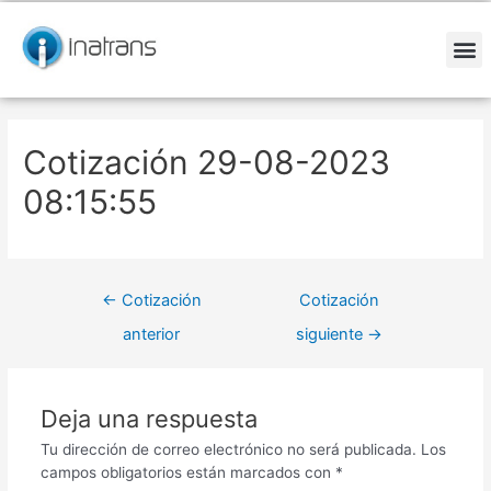
Ir
Navegación
al
de
contenido
entradas
M
Cotización 29-08-2023
08:15:55
←
Cotización
Cotización
anterior
siguiente
→
Deja una respuesta
Tu dirección de correo electrónico no será publicada.
Los
campos obligatorios están marcados con
*