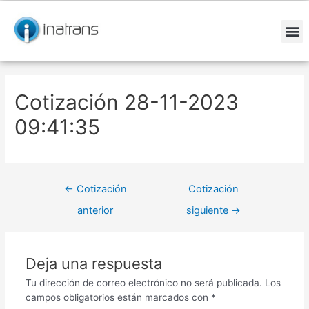
Ir
Navegación
al
de
contenido
entradas
M
Cotización 28-11-2023
09:41:35
←
Cotización
Cotización
anterior
siguiente
→
Deja una respuesta
Tu dirección de correo electrónico no será publicada.
Los
campos obligatorios están marcados con
*