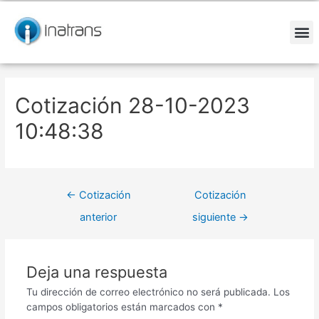
Ir
Navegación
al
de
contenido
entradas
M
Cotización 28-10-2023
10:48:38
←
Cotización
Cotización
anterior
siguiente
→
Deja una respuesta
Tu dirección de correo electrónico no será publicada.
Los
campos obligatorios están marcados con
*