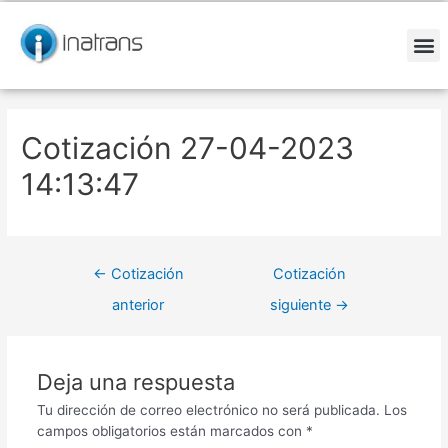
Ir
Navegación
al
de
contenido
entradas
M
Cotización 27-04-2023
14:13:47
←
Cotización
Cotización
anterior
siguiente
→
Deja una respuesta
Tu dirección de correo electrónico no será publicada.
Los
campos obligatorios están marcados con
*