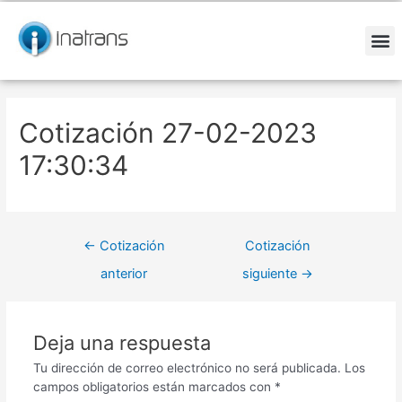
Ir
Navegación
al
de
contenido
entradas
M
Cotización 27-02-2023
17:30:34
←
Cotización
Cotización
anterior
siguiente
→
Deja una respuesta
Tu dirección de correo electrónico no será publicada.
Los
campos obligatorios están marcados con
*