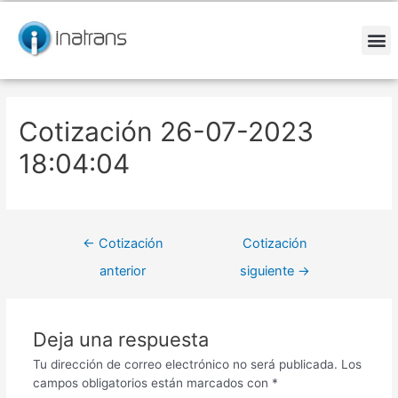
Ir
Navegación
al
de
contenido
entradas
M
Cotización 26-07-2023
18:04:04
←
Cotización
Cotización
anterior
siguiente
→
Deja una respuesta
Tu dirección de correo electrónico no será publicada.
Los
campos obligatorios están marcados con
*