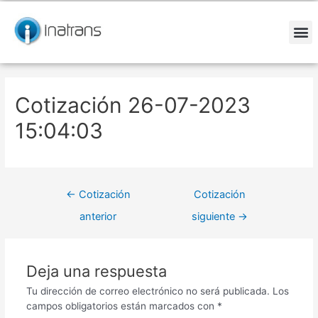
Ir
Navegación
al
de
contenido
entradas
M
Cotización 26-07-2023
15:04:03
←
Cotización
Cotización
anterior
siguiente
→
Deja una respuesta
Tu dirección de correo electrónico no será publicada.
Los
campos obligatorios están marcados con
*