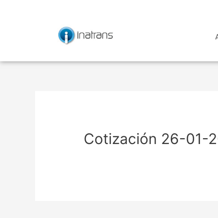
Ir
Navegación
al
de
contenido
entradas
Cotización 26-01-2