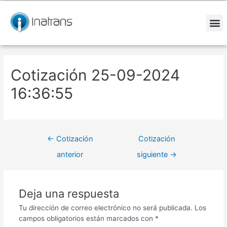
Ir
Navegación
al
de
contenido
entradas
M
Cotización 25-09-2024
16:36:55
←
Cotización
Cotización
anterior
siguiente
→
Deja una respuesta
Tu dirección de correo electrónico no será publicada.
Los
campos obligatorios están marcados con
*