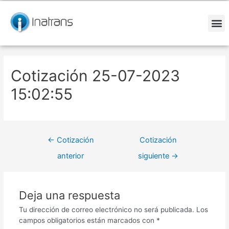
Ir
Navegación
al
de
contenido
entradas
M
Cotización 25-07-2023
15:02:55
←
Cotización
Cotización
anterior
siguiente
→
Deja una respuesta
Tu dirección de correo electrónico no será publicada.
Los
campos obligatorios están marcados con
*