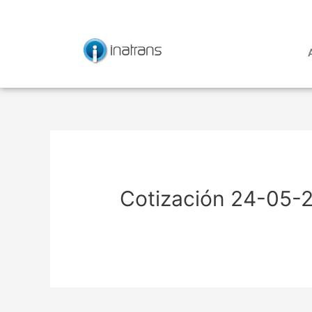
Ir
Navegación
al
de
contenido
entradas
Cotización 24-05-