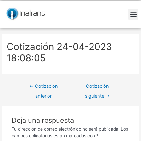
Ir
Navegación
al
de
contenido
entradas
M
Cotización 24-04-2023
18:08:05
←
Cotización
Cotización
anterior
siguiente
→
Deja una respuesta
Tu dirección de correo electrónico no será publicada.
Los
campos obligatorios están marcados con
*