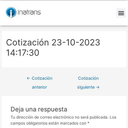
Ir
Navegación
al
de
contenido
entradas
M
Cotización 23-10-2023
14:17:30
←
Cotización
Cotización
anterior
siguiente
→
Deja una respuesta
Tu dirección de correo electrónico no será publicada.
Los
campos obligatorios están marcados con
*