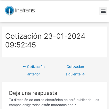
Ir
Navegación
al
de
contenido
entradas
M
Cotización 23-01-2024
09:52:45
←
Cotización
Cotización
anterior
siguiente
→
Deja una respuesta
Tu dirección de correo electrónico no será publicada.
Los
campos obligatorios están marcados con
*