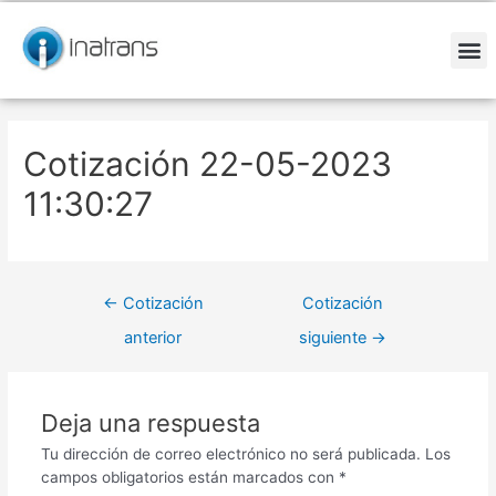
Ir
Navegación
al
de
contenido
entradas
M
Cotización 22-05-2023
11:30:27
←
Cotización
Cotización
anterior
siguiente
→
Deja una respuesta
Tu dirección de correo electrónico no será publicada.
Los
campos obligatorios están marcados con
*