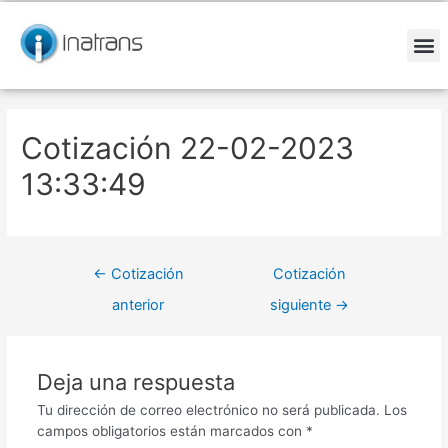
Ir
Navegación
al
de
contenido
entradas
M
Cotización 22-02-2023
13:33:49
←
Cotización
Cotización
anterior
siguiente
→
Deja una respuesta
Tu dirección de correo electrónico no será publicada.
Los
campos obligatorios están marcados con
*