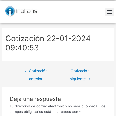
Ir
Navegación
al
de
contenido
entradas
M
Cotización 22-01-2024
09:40:53
←
Cotización
Cotización
anterior
siguiente
→
Deja una respuesta
Tu dirección de correo electrónico no será publicada.
Los
campos obligatorios están marcados con
*