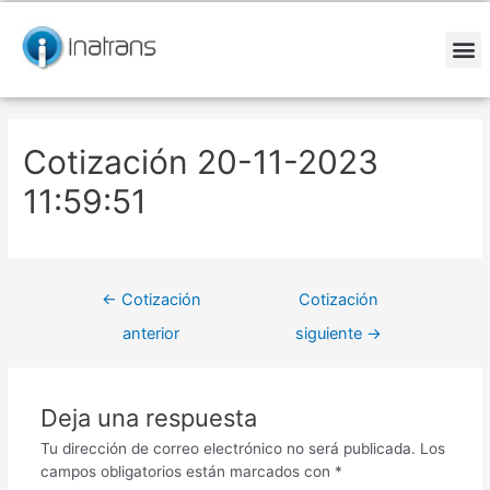
Ir
Navegación
al
de
contenido
entradas
M
Cotización 20-11-2023
11:59:51
←
Cotización
Cotización
anterior
siguiente
→
Deja una respuesta
Tu dirección de correo electrónico no será publicada.
Los
campos obligatorios están marcados con
*