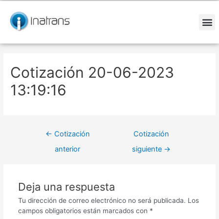
Ir
Navegación
al
de
contenido
entradas
M
Cotización 20-06-2023
13:19:16
←
Cotización
Cotización
anterior
siguiente
→
Deja una respuesta
Tu dirección de correo electrónico no será publicada.
Los
campos obligatorios están marcados con
*